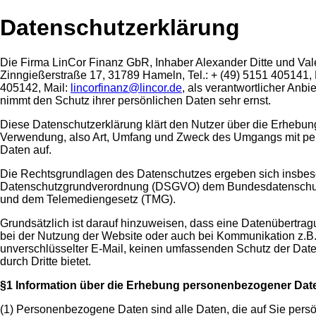
Datenschutzerklärung
Die Firma LinCor Finanz GbR, Inhaber Alexander Ditte und Vale
Zinngießerstraße 17, 31789 Hameln, Tel.: + (49) 5151 405141, 
405142, Mail:
lincorfinanz@lincor.de
, als verantwortlicher Anbi
nimmt den Schutz ihrer persönlichen Daten sehr ernst.
Diese Datenschutzerklärung klärt den Nutzer über die Erhebu
Verwendung, also Art, Umfang und Zweck des Umgangs mit p
Daten auf.
Die Rechtsgrundlagen des Datenschutzes ergeben sich insbes
Datenschutzgrundverordnung (DSGVO) dem Bundesdatenschu
und dem Telemediengesetz (TMG).
Grundsätzlich ist darauf hinzuweisen, dass eine Datenübertragu
bei der Nutzung der Website oder auch bei Kommunikation z.B.
unverschlüsselter E-Mail, keinen umfassenden Schutz der Date
durch Dritte bietet.
§1 Information über die Erhebung personenbezogener Dat
(1) Personenbezogene Daten sind alle Daten, die auf Sie persö