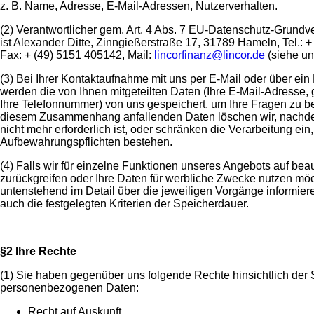
z. B. Name, Adresse, E-Mail-Adressen, Nutzerverhalten.
(2) Verantwortlicher gem. Art. 4 Abs. 7 EU-Datenschutz-Grun
ist Alexander Ditte, Zinngießerstraße 17, 31789 Hameln, Tel.: 
Fax: + (49) 5151 405142, Mail:
lincorfinanz@lincor.de
(siehe u
(3) Bei Ihrer Kontaktaufnahme mit uns per E-Mail oder über ein
werden die von Ihnen mitgeteilten Daten (Ihre E-Mail-Adresse, 
Ihre Telefonnummer) von uns gespeichert, um Ihre Fragen zu be
diesem Zusammenhang anfallenden Daten löschen wir, nachd
nicht mehr erforderlich ist, oder schränken die Verarbeitung ein,
Aufbewahrungspflichten bestehen.
(4) Falls wir für einzelne Funktionen unseres Angebots auf beau
zurückgreifen oder Ihre Daten für werbliche Zwecke nutzen mö
untenstehend im Detail über die jeweiligen Vorgänge informier
auch die festgelegten Kriterien der Speicherdauer.
§2 Ihre Rechte
(1) Sie haben gegenüber uns folgende Rechte hinsichtlich der 
personenbezogenen Daten:
Recht auf Auskunft