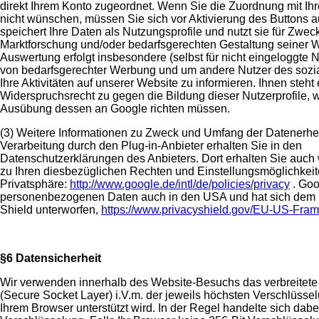
direkt Ihrem Konto zugeordnet. Wenn Sie die Zuordnung mit Ihr
nicht wünschen, müssen Sie sich vor Aktivierung des Buttons 
speichert Ihre Daten als Nutzungsprofile und nutzt sie für Zwe
Marktforschung und/oder bedarfsgerechten Gestaltung seiner W
Auswertung erfolgt insbesondere (selbst für nicht eingeloggte 
von bedarfsgerechter Werbung und um andere Nutzer des sozi
Ihre Aktivitäten auf unserer Website zu informieren. Ihnen steht 
Widerspruchsrecht zu gegen die Bildung dieser Nutzerprofile, w
Ausübung dessen an Google richten müssen.
(3) Weitere Informationen zu Zweck und Umfang der Datenerhe
Verarbeitung durch den Plug-in-Anbieter erhalten Sie in den
Datenschutzerklärungen des Anbieters. Dort erhalten Sie auch 
zu Ihren diesbezüglichen Rechten und Einstellungsmöglichkeit
Privatsphäre:
http://www.google.de/intl/de/policies/privacy
. Goo
personenbezogenen Daten auch in den USA und hat sich dem
Shield unterworfen,
https://www.privacyshield.gov/EU-US-Fra
§6 Datensicherheit
Wir verwenden innerhalb des Website-Besuchs das verbreitet
(Secure Socket Layer) i.V.m. der jeweils höchsten Verschlüssel
Ihrem Browser unterstützt wird. In der Regel handelte sich dabe